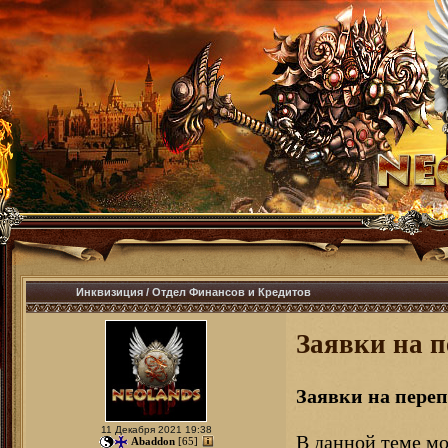
Инквизиция
/
Отдел Финансов и Кредитов
Заявки на 
Заявки на пере
11 Декабря 2021 19:38
В данной теме мо
Abaddon
[65]