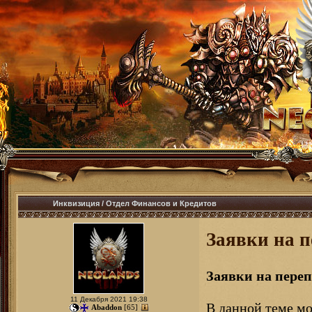
Инквизиция
/
Отдел Финансов и Кредитов
Заявки на 
Заявки на пере
11 Декабря 2021 19:38
В данной теме мо
Abaddon
[65]