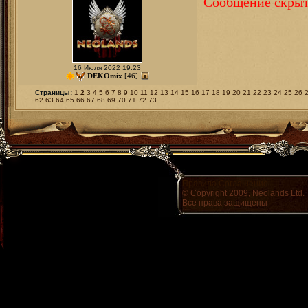
Сообщение скрыт
16 Июля 2022 19:23
DEKOmix
[46]
Страницы:
1
2
3
4
5
6
7
8
9
10
11
12
13
14
15
16
17
18
19
20
21
22
23
24
25
26
62
63
64
65
66
67
68
69
70
71
72
73
Правила
Соглашение
© Copyright 2009, Neolands Ltd.
Все права защищены