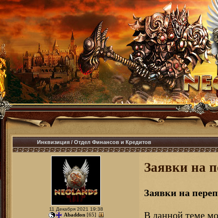
Инквизиция
/
Отдел Финансов и Кредитов
Заявки на 
Заявки на пере
11 Декабря 2021 19:38
В данной теме мо
Abaddon
[65]