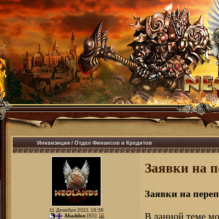
Инквизиция
/
Отдел Финансов и Кредитов
Заявки на 
Заявки на пере
11 Декабря 2021 19:38
В данной теме мо
Abaddon
[65]