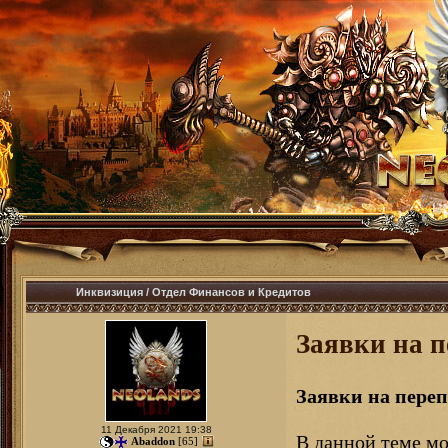
Инквизиция
/
Отдел Финансов и Кредитов
Заявки на 
Заявки на пере
11 Декабря 2021 19:38
В данной теме мо
Abaddon
[65]