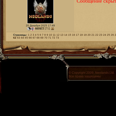
Сообщение скрыт
20 Декабря 2025 17:49
0ffSET
[71]
Страницы:
1
2
3
4
5
6
7
8
9
10
11
12
13
14
15
16
17
18
19
20
21
22
23
24
25
26
62
63
64
65
66
67
68
69
70
71
72
73
Правила
Соглашение
© Copyright 2009, Neolands Ltd.
Все права защищены