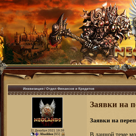
Инквизиция
/
Отдел Финансов и Кредитов
Заявки на 
Заявки на пере
11 Декабря 2021 19:38
В данной теме мо
Abaddon
[65]