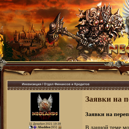
Инквизиция
/
Отдел Финансов и Кредитов
Заявки на 
Заявки на пере
11 Декабря 2021 19:38
В данной теме мо
Abaddon
[65]