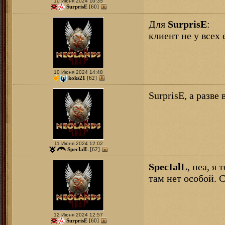
10 Июня 2024 10:35
SurprisE
[60]
Для
SurprisE
:
клиент не у всех 
10 Июня 2024 14:48
koks21
[62]
SurprisE, а разве
11 Июня 2024 12:02
SpecIalL
[62]
SpecIalL
, неа, я
там нет особой. 
12 Июня 2024 12:57
SurprisE
[60]