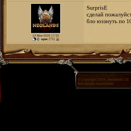
SurprisE
сделай пожалуйст
бло юззнуть по 10
13 Мая 2026 17:52
крис
[75]
Правила
Соглашение
© Copyright 2009, Neolands Ltd.
Все права защищены