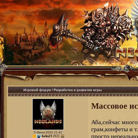
Игровой форум
/
Разработка и развитие игры
Массовое и
Аба,сейчас много
грам,конфеты и т
5 Июня 2024 21:42
просто нереально
koks21
[62]